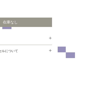
在庫なし
セルについて
目安となりますので、ご不明な点に
、返品・交換はご遠慮願います。
問合せください。
いた時点での破損・欠損、お客様が
面）、竹（骨）、スワロフスキーク
び色などが違う場合等は、返品又は
ていただきます。
い合わせください。メールでのご質
処にお返事をさせていただく様に務
くは、当店ご利用案内の
キャンセル
さい。
さ420cm