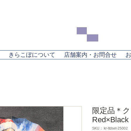
きらこぼについて
店舗案内・お問合せ
限定品＊クリ
Red×Black
SKU： kr-ltdset-25002