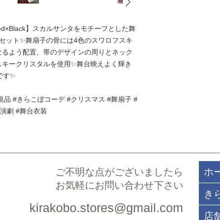
※上記サイズ等につ
にお問合せください
※帯芯は、帯の中央
ed×Black】スカルサンタをモチーフとした舞
す。
セット✨舞扇子の骨には4色のスワロフスキ
本体素材：ポリエス
なるよう配置、帯のデザインの周りとネック
（正規品）
スキークリスタルを使用✨舞台映えよく輝き
重 量：--
生産国：日本（縫製
です✨
品を使用している場
【天然石ネックレス
規品 #きらこぼコーデ #クリスマス #舞扇子 #
サイズ：4６cm（ネ
演劇 #舞台衣装
=各サイズ目安=
◯39-41cm／標準
◯41-43cm／細
がやや太めの女性サ
◯44-46cm／ 標準
◯47-49cm／標
ご不明な点がございましたら​
ホ
身長高めの男性
お気軽にお問い合わせ下さい
◯50-52cm／が
き
男性の方
kirakobo.stores@gmail.com
※上記対応サイズは
店
よってサイズ目安は