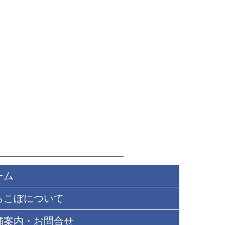
いて、ご不明な点についてはお気軽
。
を中心に約2mの範囲に入っていま
テル、スワロフスキークリスタル
）※生地、資材によっては海外製造
合がございます。
】
ックレスの長さ）
体型の女性サイズ
め〜標準男性サイズ、身長が高め又は首
イズ
男性サイズ
準男性サイズ〜ややがっちり体型の方や
ーム
っちり体型の方、首が太い方、高身長な
らこぼについて
目安となり、長さ加減の好みなどに
舗案内・お問合せ
前後します。ご不明な点については