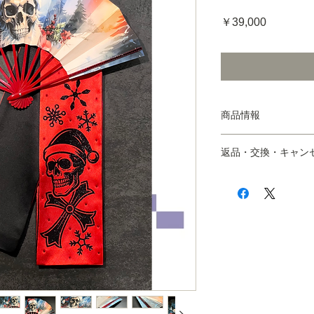
価
￥39,000
格
商品情報
【舞扇子】
返品・交換・キャン
サイズ：9寸5分
※上記対応サイズは
■以下の場合を除き
ついてはお気軽にお
※万が一、商品が届
本体素材：和紙（扇
ご注文された商品及
リスタル（正規品）
交換にてご対応させ
重 量：--
※ご不明な点はお問
生産国：日本
問へは翌営業日を目
その他：
めております。詳し
【立ち巻帯】
ポリシー
をご覧くだ
サイズ：幅13cm／長
帯 芯：普通