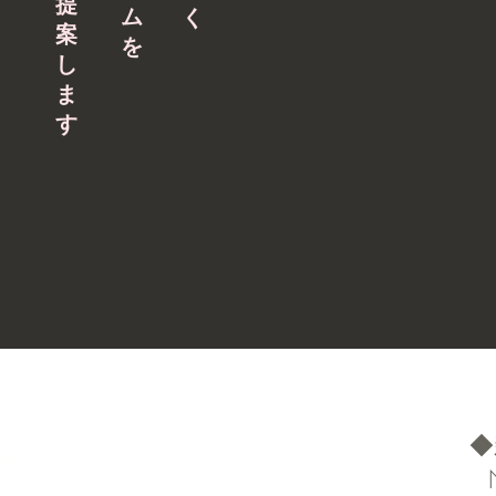
提
ム
く
案
を
し
ま
す
◆