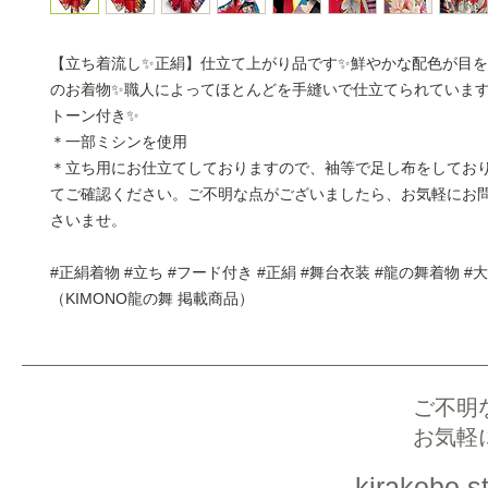
【立ち着流し✨正絹】仕立て上がり品です✨鮮やかな配色が目
のお着物✨職人によってほとんどを手縫いで仕立てられていま
トーン付き✨
＊一部ミシンを使用
＊立ち用にお仕立てしておりますので、袖等で足し布をしてお
てご確認ください。ご不明な点がございましたら、お気軽にお
さいませ。
#正絹着物 #立ち #フード付き #正絹 #舞台衣装 #龍の舞着物 #
（KIMONO龍の舞 掲載商品）
ご不明
お気軽
kirakobo.