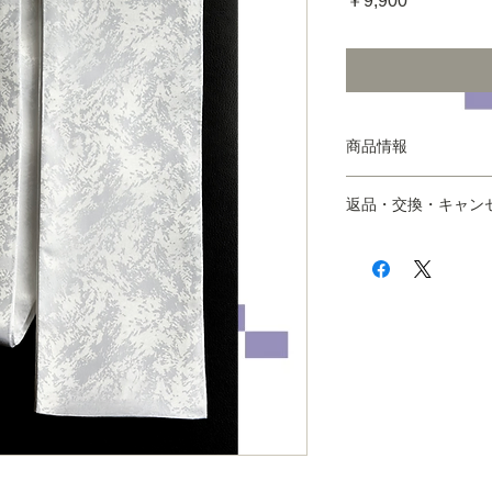
￥9,900
格
商品情報
サイズ：幅13cm／長
返品・交換・キャン
帯 芯：普通
※上記サイズ等につ
■以下の場合を除き
にお問合せください
※万が一、商品が届
※帯芯は、帯の中央
ご注文された商品及
す。
交換にてご対応させ
本体素材：ポリエス
※ご不明な点はお問
重 量：--
問へは翌営業日を目
生産国：日本（縫製
めております。詳し
品を使用している場
ポリシー
をご覧くだ
その他：
＊商品画像は、実際
たり具合やお使いの
際の色味と異なって