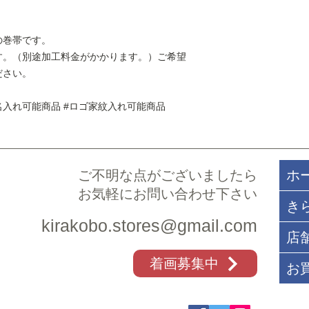
承ください。
の巻帯です。
す。（別途加工料金がかかります。）ご希望
ださい。
 #名入れ可能商品 #ロゴ家紋入れ可能商品
ご不明な点がございましたら​
ホ
お気軽にお問い合わせ下さい
き
kirakobo.stores@gmail.com
店
着画募集中
お