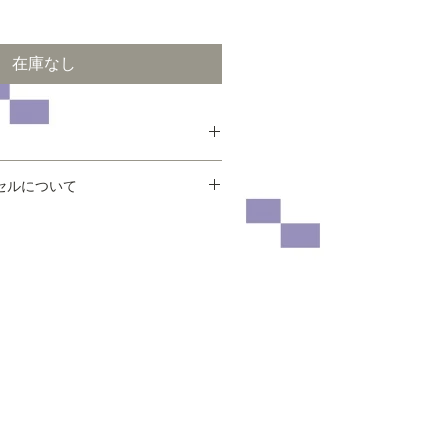
在庫なし
さ420cm
セルについて
いて、ご不明な点についてはお気軽
、返品・交換はご遠慮願います。
。
いた時点での破損・欠損、お客様が
を中心に約2mの範囲に入っていま
び色などが違う場合等は、返品又は
ていただきます。
テル
い合わせください。メールでのご質
処にお返事をさせていただく様に務
）※生地、資材によっては海外製造
くは、当店ご利用案内の
キャンセル
合がございます。
さい。
の色味に近づけていますが、光のあ
端末やモニターの環境によっては実
見える場合がございます。予めご了