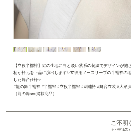
【立役半襦袢】絽の生地に白と淡い紫系の刺繍でデザインが施
柄が衿元を上品に演出します✨立役用ノースリーブの半襦袢の
した舞台仕様✨
#龍の舞半襦袢 #半襦袢 #立役半襦袢 #刺繍衿 #舞台衣装 #大衆
（龍の舞sns掲載商品）
ご不明
お気軽