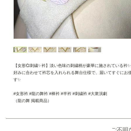
【女形💞刺繍✨衿】淡い色味の刺繍柄が豪華に施されている衿✨
好みに合わせて衿芯を入れられる舞台仕様で、届いてすぐにお
す✨
#女形衿 #龍の舞衿 #棒衿 #半衿 #刺繍衿 #大衆演劇
（龍の舞 掲載商品）
ご不明