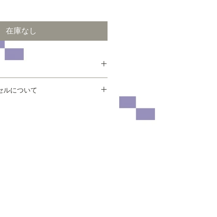
ー
ル
価
在庫なし
格
セルについて
目安となりますので、ご不明な点に
問合せください。
、返品・交換はご遠慮願います。
エステル（掛け衿部分）、綿（本
いた時点での破損・欠損、お客様が
び色などが違う場合等は、返品又は
ていただきます。
い合わせください。メールでのご質
処にお返事をさせていただく様に務
の色味に近づけていますが、光のあ
くは、当店ご利用案内の
キャンセル
端末やモニターの環境によっては実
さい。
見える場合がございます。予めご了