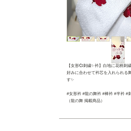
【女形💞刺繍✨衿】白地に花柄刺
好みに合わせて衿芯を入れられる
す✨
#女形衿 #龍の舞衿 #棒衿 #半衿 
（龍の舞 掲載商品）