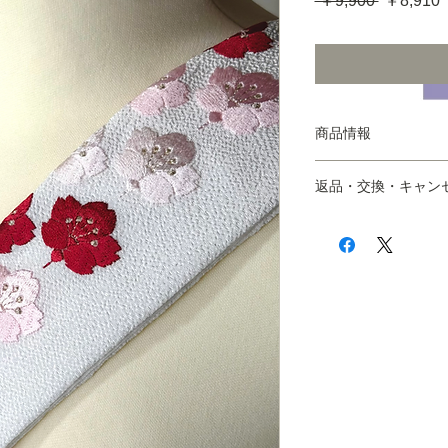
 ￥9,900 
￥8,910
常
価
格
商品情報
サイズ：フリー
返品・交換・キャン
※上記対応サイズは
ついてはお気軽にお
■以下の場合を除き
本体素材：主にポリ
※万が一、商品が届
体）
ご注文された商品及
重 量：--
交換にてご対応させ
生産国：日本
※ご不明な点はお問
その他：
問へは翌営業日を目
＊商品画像は、実際
めております。詳し
たり具合やお使いの
ポリシー
をご覧くだ
際の色味と異なって
承ください。