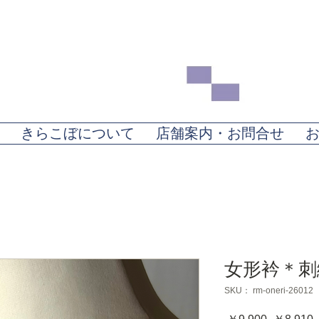
きらこぼについて
店舗案内・お問合せ
女形衿＊刺
SKU： rm-oneri-26012
通