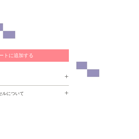
ートに追加する
は、身長160〜173cmくらいまで
セルについて
です。
立て上がり寸法をご参照ください。
、返品・交換はご遠慮願います。
分含んだ場合220cm）
いた時点での破損・欠損、お客様が
んだ場合84cm）
び色などが違う場合等は、返品又は
ていただきます。
い合わせください。メールでのご質
処にお返事をさせていただく様に務