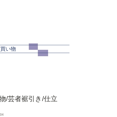
カート
お買い物
物/芸者裾引き/仕立
04