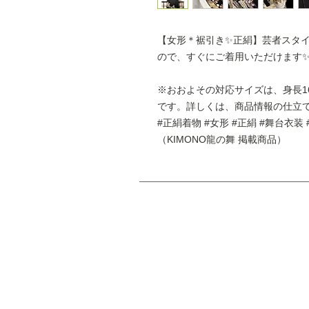
【女形＊裾引き✨正絹】芸者スタ
ので、すぐにご着用いただけます
※おおよその対応サイズは、身長16
です。詳しくは、商品情報の仕立
#正絹着物 #女形 #正絹 #舞台衣装
（KIMONO龍の舞 掲載商品）