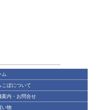
てはご容赦ください。※上記対応サ
くは、当店ご利用案内の
キャンセル
すので、ご不明な点についてはお気
さい。
い。
／比翼ポリエステル／裏地（八掛正
ステル）
の色味に近づけていますが、光のあ
端末やモニターの環境によっては実
見える場合がございます。予めご了
ーム
らこぼについて
舗案内・お問合せ
買い物