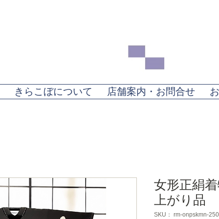
きらこぼについて
店舗案内・お問合せ
女形正絹着
上がり品
SKU： rm-onpskmn-250