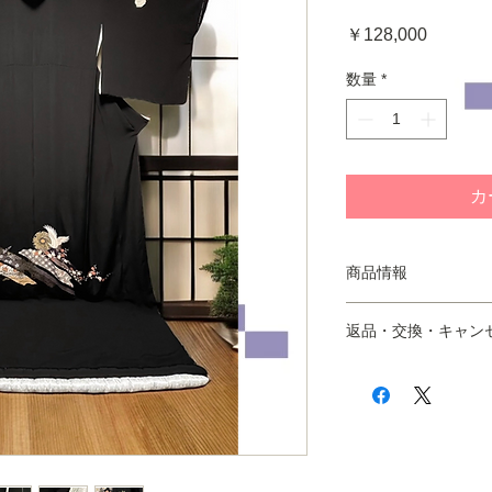
価
￥128,000
格
数量
*
カ
商品情報
おおよその対応サイズ
返品・交換・キャン
の標準体型の方向け
詳しくは、以下の仕
■以下の場合を除き
身丈:212cm（綿部
※万が一、商品が届
裄:82cm（綿部分含
ご注文された商品及
後巾:（実寸30㎝）
交換にてご対応させ
前巾:（実寸26㎝）
※ご不明な点はお問
袖丈:（実寸53㎝）
問へは翌営業日を目