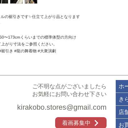
※若干の誤差につい
めております。詳し
イズは目安となりま
ポリシー
をご覧くだ
軽にお問合せくださ
イルの裾引きです✨仕立て上がり品となります
本体素材：表地正絹
✨
絹、胴裏&他ポリエ
重 量：--
0〜173cmくらいまでの標準体型の方向け
生産国：日本
その他：
て上がり寸法をご参照ください。
＊商品画像は、実際
 #裾引き #龍の舞着物 #大衆演劇
たり具合やお使いの
際の色味と異なって
承ください。
ご不明な点がございましたら​
ホ
お気軽にお問い合わせ下さい
き
kirakobo.stores@gmail.com
店
着画募集中
お