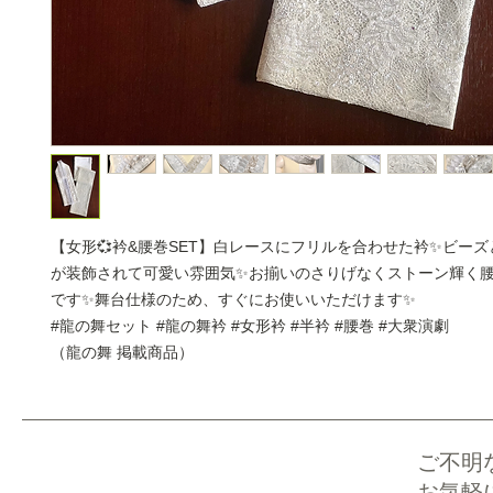
【女形💞衿&腰巻SET】白レースにフリルを合わせた衿✨ビー
が装飾されて可愛い雰囲気✨お揃いのさりげなくストーン輝く
です✨舞台仕様のため、すぐにお使いいただけます✨
#龍の舞セット #龍の舞衿 #女形衿 #半衿 #腰巻 #大衆演劇
（龍の舞 掲載商品）
ご不明
お気軽